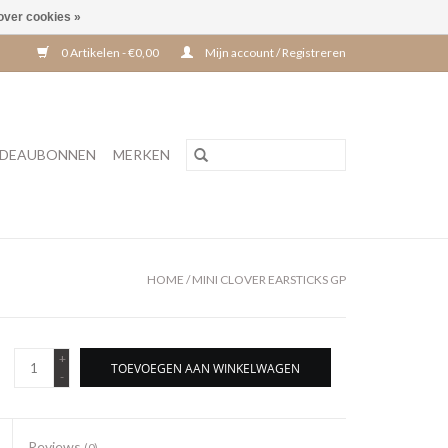
over cookies »
0 Artikelen - €0,00
Mijn account / Registreren
DEAUBONNEN
MERKEN
HOME
/
MINI CLOVER EARSTICKS GP
+
TOEVOEGEN AAN WINKELWAGEN
-
Reviews
(0)