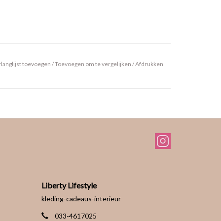
langlijst toevoegen
/
Toevoegen om te vergelijken
/
Afdrukken
Liberty Lifestyle
kleding-cadeaus-interieur
033-4617025