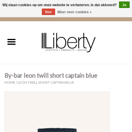
Wij slaan cookies op om onze website te verbeteren. Is dat akkoord?
Ja
Nee
Meer over cookies »
0 Artikelen - €0,00
Home
Kleding
Accessoires
By-bar leon twill short captain blue
Cadeaus
HOME
/
LEON TWILL SHORT CAPTAIN BLUE
Interieur
Sale
Cadeaubonnen