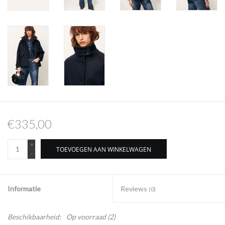
€335,00
+
TOEVOEGEN AAN WINKELWAGEN
-
Informatie
Reviews
(0)
Beschikbaarheid:
Op voorraad
(2)