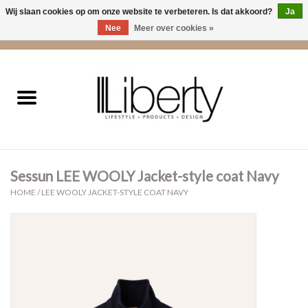
Wij slaan cookies op om onze website te verbeteren. Is dat akkoord?
Ja
Nee
Meer over cookies »
0 Artikelen - €0,00
Home
Kleding
Accessoires
Sessun LEE WOOLY Jacket-style coat Navy
Cadeaus
HOME
/
LEE WOOLY JACKET-STYLE COAT NAVY
Interieur
Sale
Cadeaubonnen