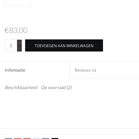
€83,00
+
TOEVOEGEN AAN WINKELWAGEN
-
Informatie
Reviews
(0)
Beschikbaarheid:
Op voorraad
(2)