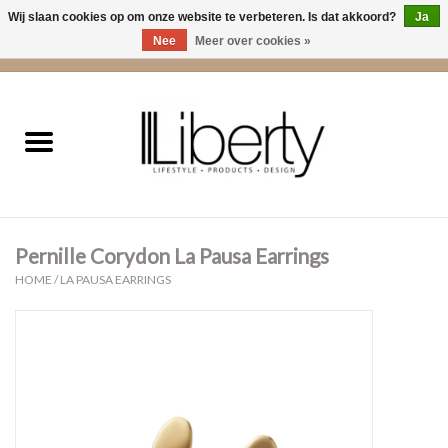
Wij slaan cookies op om onze website te verbeteren. Is dat akkoord?
Ja
Nee
Meer over cookies »
0 Artikelen - €0,00
Home
Kleding
Accessoires
Pernille Corydon La Pausa Earrings
Cadeaus
HOME
/
LA PAUSA EARRINGS
Interieur
Sale
Cadeaubonnen