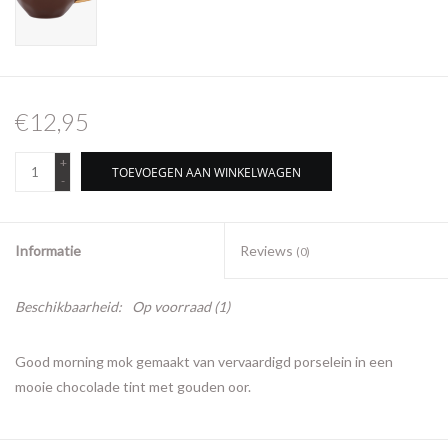
€12,95
+
TOEVOEGEN AAN WINKELWAGEN
-
Informatie
Reviews
(0)
Beschikbaarheid:
Op voorraad
(1)
Good morning mok gemaakt van vervaardigd porselein in een
mooie chocolade tint met gouden oor.