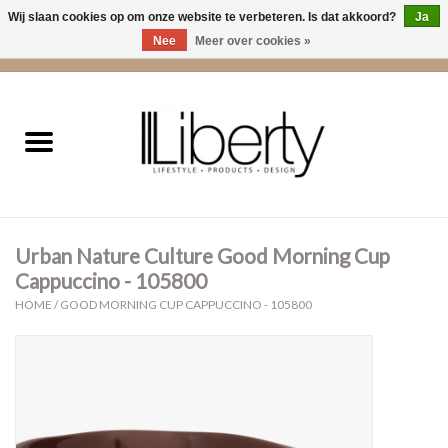
Wij slaan cookies op om onze website te verbeteren. Is dat akkoord?
Ja
Nee
Meer over cookies »
0 Artikelen - €0,00
Home
Kleding
Accessoires
Urban Nature Culture Good Morning Cup
Cadeaus
Cappuccino - 105800
HOME
/
GOOD MORNING CUP CAPPUCCINO - 105800
Interieur
Sale
Cadeaubonnen