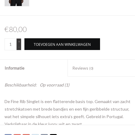
€80,00
+
TOEVOEGEN AAN WINKELWAGEN
-
Informatie
Reviews
(0)
Beschikbaarheid:
Op voorraad
(1)
De Fine Rib Singlet is een flatterende basis top. Gemaakt van zacht
stretchkatoen met brede bandjes en een fijn geribbelde structuur,
wat het simpele silhouet iets extra’s geeft. Gebreid in Portugal.
Verkrijgbaar in de kleur ivory, wit en zwart.
Materiaal: 95% cotton, 5% elasthan.