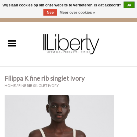
Wij slaan cookies op om onze website te verbeteren. Is dat akkoord?
Ja
Nee
Meer over cookies »
0 Artikelen - €0,00
Home
Kleding
Accessoires
Filippa K fine rib singlet Ivory
Cadeaus
HOME
/
FINE RIB SINGLET IVORY
Interieur
Sale
Cadeaubonnen