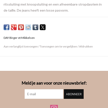
ritssluiting met knoopsluiting en een afneembare stropdasriem in
de taille. De jeans heeft een losse pasvorm.
Kwaliteit: 100% Katoen
DAY Birger et Mikkelsen
Aan verlanglijst toevoegen
/
Toevoegen om te vergelijken
/
Afdrukken
Meld je aan voor onze nieuwsbrief:
ABONNEER