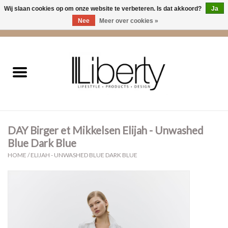
Wij slaan cookies op om onze website te verbeteren. Is dat akkoord?
Ja
Nee
Meer over cookies »
0 Artikelen - €0,00
Home
Kleding
Accessoires
DAY Birger et Mikkelsen Elijah - Unwashed
Cadeaus
Blue Dark Blue
HOME
/
ELIJAH - UNWASHED BLUE DARK BLUE
Interieur
Sale
Cadeaubonnen