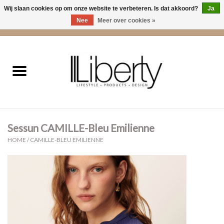
Wij slaan cookies op om onze website te verbeteren. Is dat akkoord?
Ja
Nee
Meer over cookies »
0 Artikelen - €0,00
Home
Kleding
Accessoires
Sessun CAMILLE-Bleu Emilienne
Cadeaus
HOME
/
CAMILLE-BLEU EMILIENNE
Interieur
Sale
Cadeaubonnen