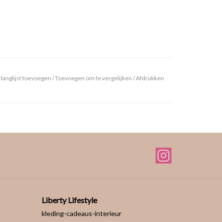
langlijst toevoegen
/
Toevoegen om te vergelijken
/
Afdrukken
Liberty Lifestyle
kleding-cadeaus-interieur