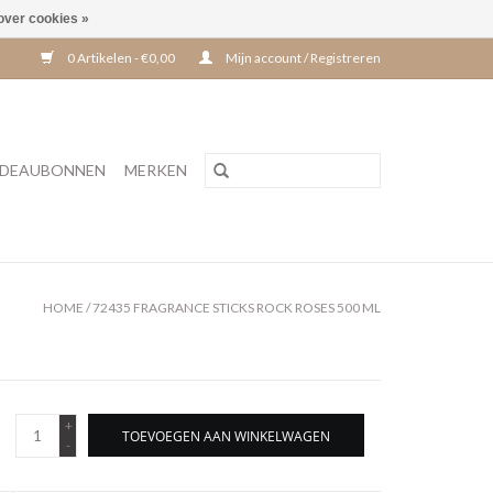
over cookies »
0 Artikelen - €0,00
Mijn account / Registreren
DEAUBONNEN
MERKEN
HOME
/
72435 FRAGRANCE STICKS ROCK ROSES 500 ML
+
TOEVOEGEN AAN WINKELWAGEN
-