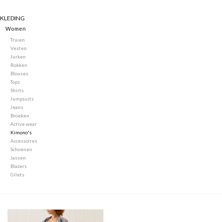
KLEDING
Merken
Women
Truien
Vesten
Jurken
Rokken
Blouses
Tops
Shirts
Jumpsuits
Jeans
Broeken
Active wear
Kimono's
Accessoires
Schoenen
Jassen
Blazers
Gilets