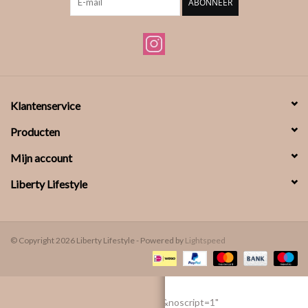
ABONNEER
Klantenservice
Producten
Mijn account
Liberty Lifestyle
© Copyright 2026 Liberty Lifestyle - Powered by
Lightspeed
src="https://www.facebook.com/tr?
id=588746246527239&ev=PageView&noscript=1"