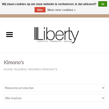
Wij slaan cookies op om onze website te verbeteren. Is dat akkoord?
Ja
Nee
Meer over cookies »
0 Artikelen - €0,00
Home
Kleding
Accessoires
Kimono's
Cadeaus
HOME
/
KLEDING
/
WOMEN
/
KIMONO'S
Interieur
Sale
Cadeaubonnen