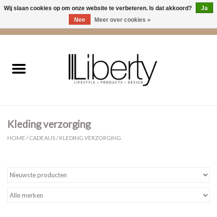
Wij slaan cookies op om onze website te verbeteren. Is dat akkoord?
Ja
Nee
Meer over cookies »
0 Artikelen - €0,00
Home
Kleding
Accessoires
Kleding verzorging
Cadeaus
HOME
/
CADEAUS
/
KLEDING VERZORGING
Interieur
Sale
Cadeaubonnen