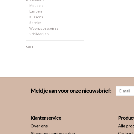
Meubels
Lampen
Kussens
Servies
Woonaccessoires
Schilderijen
SALE
Meld je aan voor onze nieuwsbrief:
Klantenservice
Produc
Over ons
Alle pro
Algemene voorwaarden
Cadeau