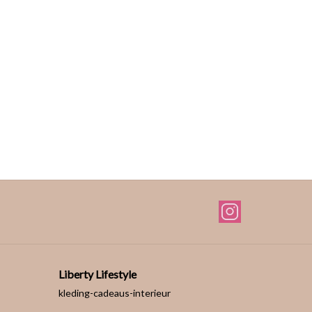
Liberty Lifestyle
kleding-cadeaus-interieur