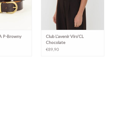
A P-Browny
Club L'avenir Viro'CL
Chocolate
€89,90