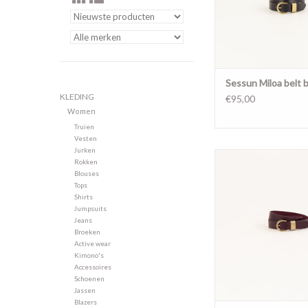
Sessun Miloa belt b
KLEDING
€95,00
Women
Truien
Vesten
Jurken
Sessun MILOA Belt with
Rokken
Burgundy AW
Blouses
Tops
TOEVOEGEN AAN WI
Shirts
Jumpsuits
Jeans
Broeken
Active wear
Kimono's
Accessoires
Schoenen
Jassen
Blazers