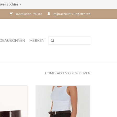
over cookies »
0 Artikelen - €0,00
Mijn account / Registreren
DEAUBONNEN
MERKEN
HOME
/
ACCESSOIRES
/
RIEMEN
OA P-Browny
Viro'CL Chocolate
TOEVOEGEN AAN WINKELWAGEN