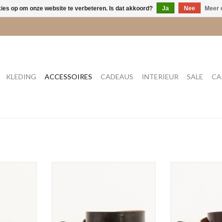
kies op om onze website te verbeteren. Is dat akkoord?
Ja
Nee
Meer 
KLEDING
ACCESSOIRES
CADEAUS
INTERIEUR
SALE
CA
 black
Sessun MILOA P-Forest
Sessun MIL
TOEVOEGEN AAN WINKELWAGEN