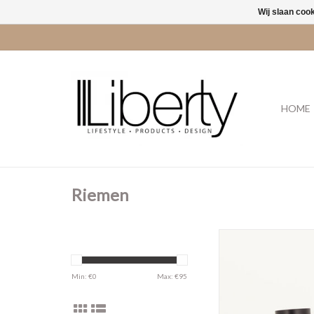
Wij slaan coo
HOME
Riemen
Sessun Miloa belt
Min: €
0
Max: €
95