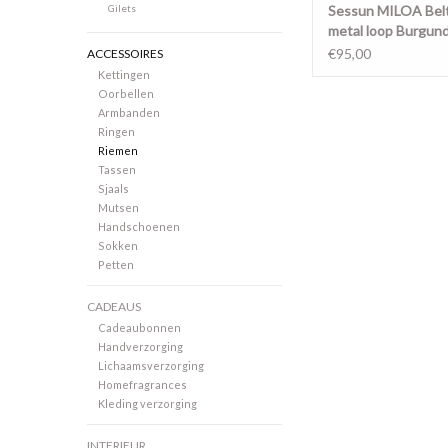
Gilets
Sessun MILOA Belt
metal loop Burgu
€95,00
ACCESSOIRES
Kettingen
Oorbellen
Armbanden
Ringen
Riemen
Tassen
Sjaals
Mutsen
Handschoenen
Sokken
Petten
CADEAUS
Cadeaubonnen
Handverzorging
Lichaamsverzorging
Homefragrances
Kleding verzorging
INTERIEUR