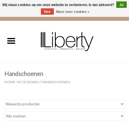
Wij slaan cookies op om onze website te verbeteren. Is dat akkoord?
Ja
Nee
Meer over cookies »
0 Artikelen - €0,00
Home
Kleding
Accessoires
Handschoenen
Cadeaus
HOME
/
ACCESSOIRES
/
HANDSCHOENEN
Interieur
Sale
Cadeaubonnen