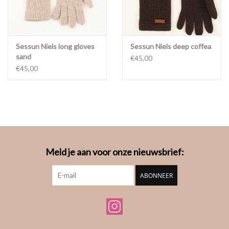
Sessun Niels long gloves
Sessun Niels deep coffea
sand
€45,00
€45,00
Meld je aan voor onze nieuwsbrief:
ABONNEER