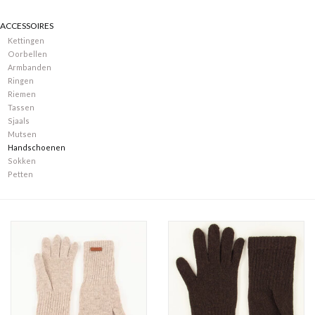
ACCESSOIRES
Merken
Kettingen
Oorbellen
Armbanden
Ringen
Riemen
Tassen
Sjaals
Mutsen
Handschoenen
Sokken
Petten